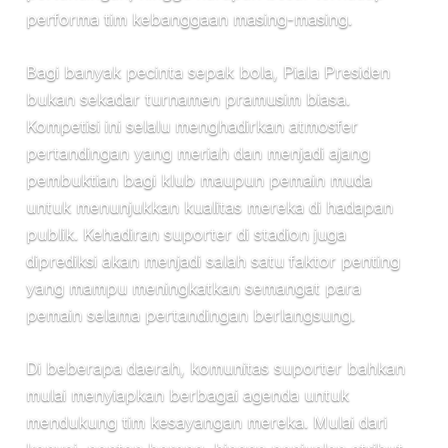
performa tim kebanggaan masing-masing.
Bagi banyak pecinta sepak bola, Piala Presiden
bukan sekadar turnamen pramusim biasa.
Kompetisi ini selalu menghadirkan atmosfer
pertandingan yang meriah dan menjadi ajang
pembuktian bagi klub maupun pemain muda
untuk menunjukkan kualitas mereka di hadapan
publik. Kehadiran suporter di stadion juga
diprediksi akan menjadi salah satu faktor penting
yang mampu meningkatkan semangat para
pemain selama pertandingan berlangsung.
Di beberapa daerah, komunitas suporter bahkan
mulai menyiapkan berbagai agenda untuk
mendukung tim kesayangan mereka. Mulai dari