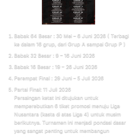
Babak 64 Besar : 30 Mei – 6 Juni 2026 ( Terbagi
ke dalam 16 grup, dari Grup A sampai Grup P )
Babak 32 Besar : 9 – 16 Juni 2026
Babak 16 Besar : 19 – 26 Juni 2026
Perempat Final : 29 Juni – 5 Juli 2026
Partai Final: 11 Juli 2026
Persaingan ketat ini ditujukan untuk
memperebutkan 6 tiket promosi menuju Liga
Nusantara (kasta di atas Liga 4) untuk musim
berikutnya. Turnamen ini menjadi pondasi dasar
yang sangat penting untuk membangun