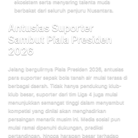
ekosistem serta menyaring talenta muda
berbakat dari seluruh penjuru Nusantara.
Antusias Suporter
Sambut Piala Presiden
2026
Jelang bergulirnya Piala Presiden 2026, antusias
para suporter sepak bola tanah air mulai terasa di
berbagai daerah. Tidak hanya pendukung klub-
klub besar, suporter dari tim Liga 4 juga mulai
menunjukkan semangat tinggi dalam menyambut
kompetisi yang dinilai akan menghadirkan
persaingan menarik musim ini. Media sosial pun
mulai ramai dipenuhi dukungan, prediksi
pertandingan, hingga harapan besar terhadap