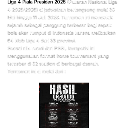
Liga 4 Piala Presiden 2026
(Putaran Nasional Liga
4 2025/2026) di jadwalkan berlangsung mulai 30
Mei hingga 11 Juli 2026. Turnamen ini mencetak
sejarah sebagai panggung terbesar bagi sepak
bola akar rumput di Indonesia karena melibatkan
64 klub Liga 4 dari 38 provinsi.
Sesuai rilis resmi dari PSSI, kompetisi ini
menggunakan format home tournament yang
tersebar di 32 stadion di berbagai daerah.
Turnamen ini di mulai dari :