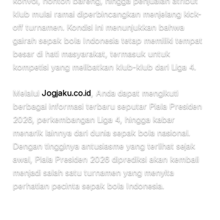
konvoi, nonton bareng, hingga penjualan atribut
klub mulai ramai diperbincangkan menjelang kick-
off turnamen. Kondisi ini menunjukkan bahwa
gairah sepak bola Indonesia tetap memiliki tempat
besar di hati masyarakat, termasuk untuk
kompetisi yang melibatkan klub-klub dari Liga 4.
Melalui
Jogjaku.co.id
, Anda dapat mengikuti
berbagai informasi terbaru seputar Piala Presiden
2026, perkembangan Liga 4, hingga kabar
menarik lainnya dari dunia sepak bola nasional.
Dengan tingginya antusiasme yang terlihat sejak
awal, Piala Presiden 2026 diprediksi akan kembali
menjadi salah satu turnamen yang menyita
perhatian pecinta sepak bola Indonesia.